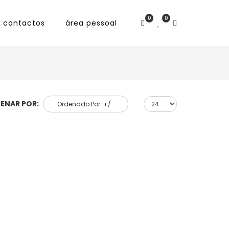
0
0
contactos
área pessoal
ENAR POR:
Ordenado Por: +/-