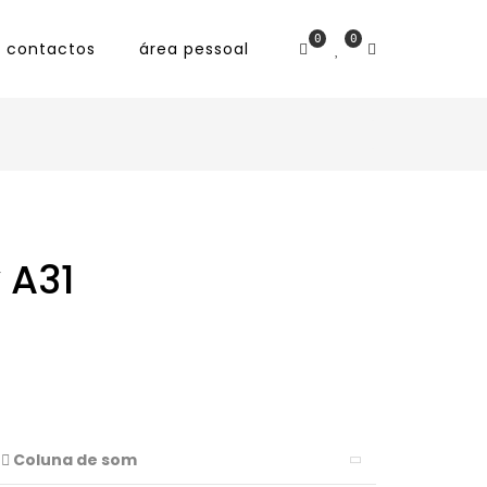
0
0
contactos
área pessoal
 A31
Coluna de som