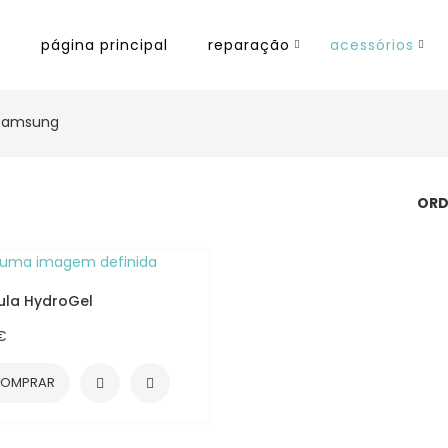
página principal
reparação
acessórios
Samsung
ORD
cula HydroGel
€