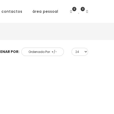
0
0
contactos
área pessoal
ENAR POR:
Ordenado Por: +/-