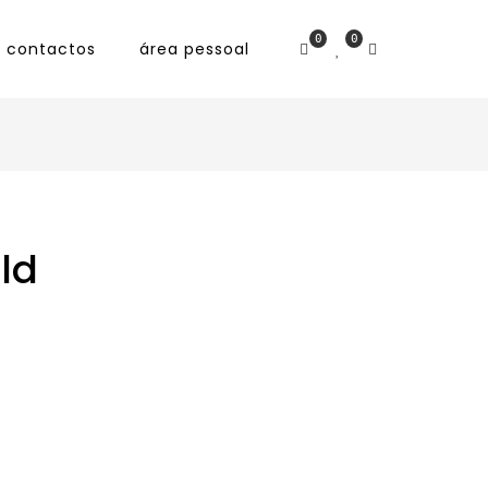
0
0
contactos
área pessoal
ld